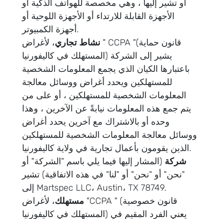
أو تشير إليها ، وهي مخصصة للهواتف الذكية أو
الأجهزة القابلة للارتداء أو الأجهزة اللوحية أو
أجهزة الكمبيوتر.
نشاط تجاري
، لأغراض " CCPA "(قانون حماية
المستهلك في كاليفورنيا) يشير إلى الشركة
باعتبارها الكيان الذي يجمع المعلومات الشخصية
للمستهلكين ويحدد أغراض ووسائل معالجة
المعلومات الشخصية للمستهلكين ، أو على من
يتم جمع هذه المعلومات نيابةً عن الآخرين ، وهذا
وحده أو بالاشتراك مع آخرين يحدد أغراض
ووسائل معالجة المعلومات الشخصية للمستهلكين
الذين يقومون بأعمال تجارية في ولاية كاليفورنيا.
شركة
(المشار إليها فيما يلي باسم "الشركة" أو
"نحن" أو "نحن" أو "لنا" في هذه الاتفاقية) تشير
إلى Martspec LLC، Austin، TX 78749.
مستهلك
، لأغراض "CCPA " (قانون خصوصية
المستهلك في كاليفورنيا) يعني الفرد المقيم في