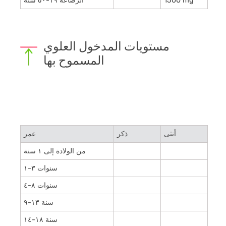
1500 mg
الرضاعة ۱۹-٥۰ سنة
مستويات المدخول العلوي
المسموح بها
أنثى
ذكر
عمر
من الولادة إلى ۱ سنة
۱-۳ سنوات
٤-۸ سنوات
۹-۱۳ سنة
۱٤-۱۸ سنة