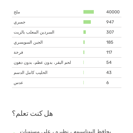
40000
ملح
947
جمبري
307
السردين المعلب بالزيت
185
الجبن السويسري
117
فرخة
54
لحم البقر، بدون عظم، بدون دهون
43
الحليب كامل الدسم
6
عدس
هل كنت تعلم؟
يحافظ البوتاسيوم ، نظيره ، على مستويات