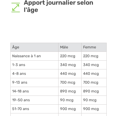
Apport journalier selon
l'âge
Âge
Mâle
Femme
Naissance à 1 an
220 mcg
220 mcg
1-3 ans
340 mcg
340 mcg
4-8 ans
440 mcg
440 mcg
9-13 ans
700 mcg
700 mcg
14-18 ans
890 mcg
890 mcg
19-50 ans
90 mcg
90 mcg
51-70 ans
900 mcg
900 mcg