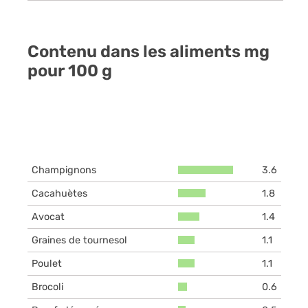
Contenu dans les aliments mg
pour 100 g
Champignons
3.6
Cacahuètes
1.8
Avocat
1.4
Graines de tournesol
1.1
Poulet
1.1
Brocoli
0.6