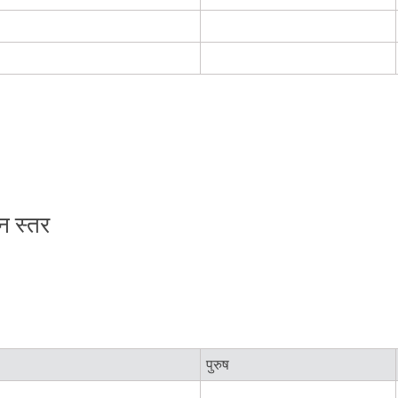
न स्तर
पुरुष