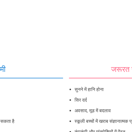
मी
जरूरत स
सुनने में हानि होना
सिर दर्द
अवसाद, मूड में बदलाव
 सकता है
स्कूली बच्चों में खराब संज्ञानात्मक प
कंपकंपी और मांसपेशियों में ऐंठन