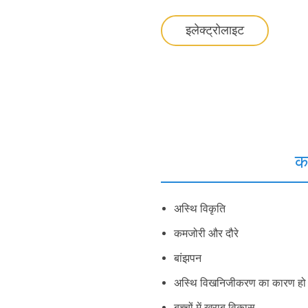
इलेक्ट्रोलाइट
क
अस्थि विकृति
कमजोरी और दौरे
बांझपन
अस्थि विखनिजीकरण का कारण हो
बच्चों में ख़राब विकास