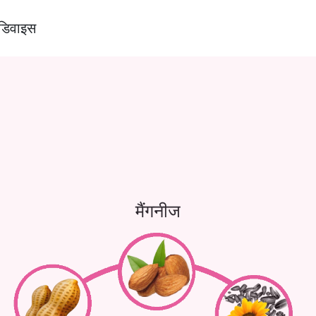
डिवाइस
मैंगनीज