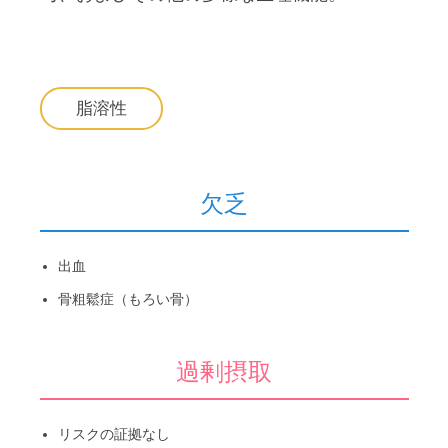
脂溶性
欠乏
出血
骨粗鬆症（もろい骨）
過剰摂取
リスクの証拠なし