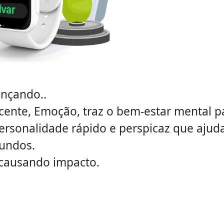
nçando..
cente, Emoção, traz o bem-estar mental p
rsonalidade rápido e perspicaz que ajuda
undos.
já causando impacto.