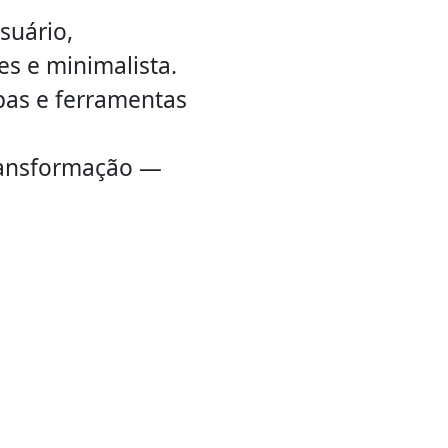
suário,
s e minimalista.
pas e ferramentas
transformação —