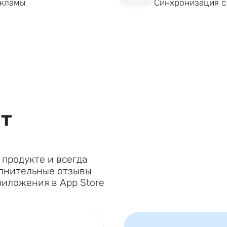
екламы
Синхронизация с
ят
продукте и всегда
олнительные отзывы
риложения в App Store