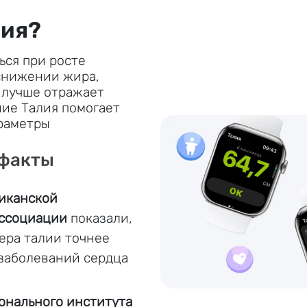
лия?
ься при росте
снижении жира,
 лучше отражает
ие Талия помогает
араметры
 факты
иканской
ассоциации
показали,
ера талии точнее
заболеваний сердца
онального института