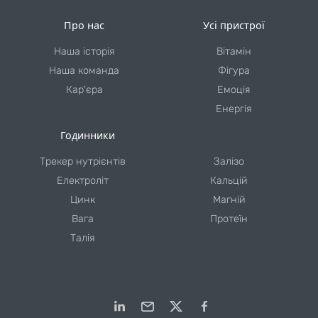
Про нас
Усі пристрої
Наша історія
Вітамін
Наша команда
Фігура
Кар'єра
Емоція
Енергія
Годинники
Трекер нутрієнтів
Залізо
Електроліт
Кальцій
Цинк
Магній
Вага
Протеїн
Талія