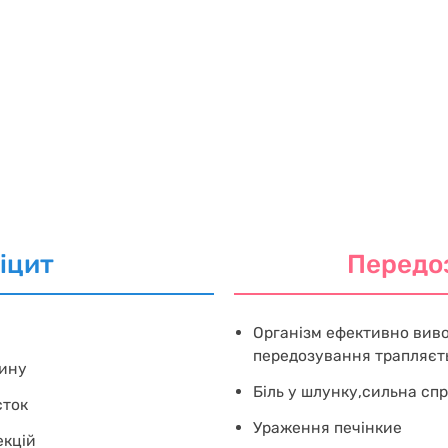
іцит
Передо
Організм ефективно вивод
передозування трапляєть
рину
Біль у шлунку,сильна спр
сток
Ураження печінкиe
екцій