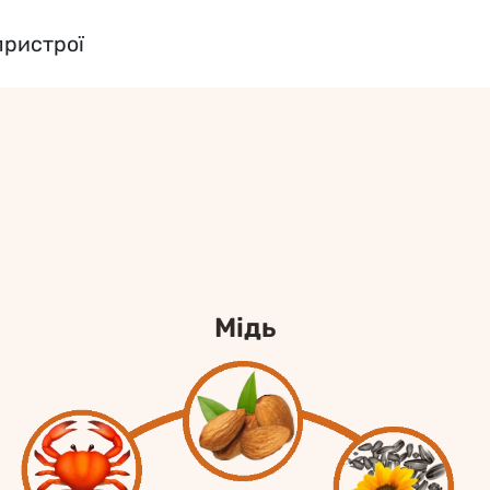
пристрої
мідь