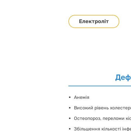
Електроліт
Деф
Анемія
Високий рівень холесте
Остеопороз, переломи кі
Збільшення кількості інф