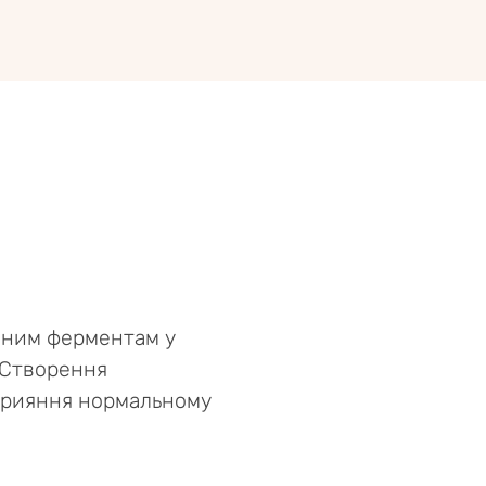
ізним ферментам у
. Створення
Сприяння нормальному