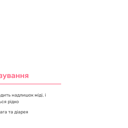
зування
ить надлишок міді, і
ся рідко
ага та діарея