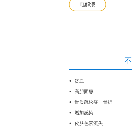
电解液
不
贫血
高胆固醇
骨质疏松症、骨折
增加感染
皮肤色素流失