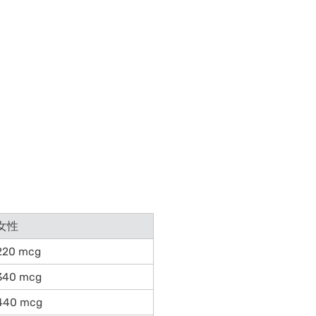
女性
220 mcg
340 mcg
440 mcg