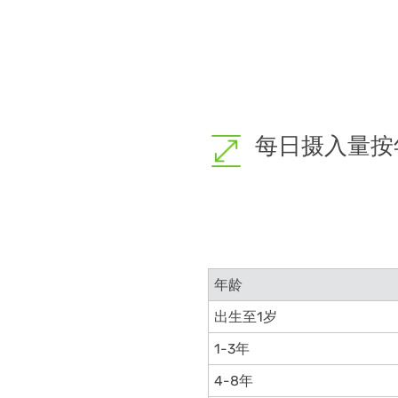
每日摄入量按
年龄
出生至1岁
1-3年
4-8年